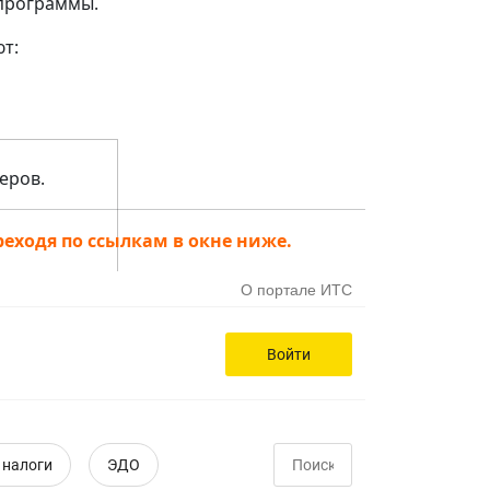
 программы.
т:
еров.
еходя по ссылкам в окне ниже.