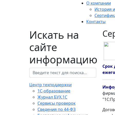
О компании
История 
Сертифик
Контакты
Искать на
Се
сайте
информацию
Срок 
ежего
Центр техподдержки
Инфор
1С-образование
фирма
Журнал БУХ.1С
"1С:П
Сервисы проверок
Сведения по 44-ФЗ
Догов