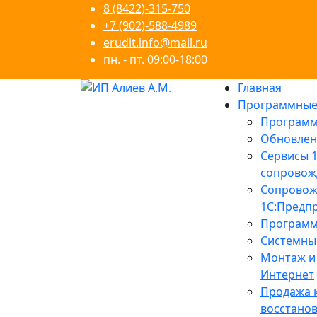
8 (8422)-315-750
+7 (902)-588-4989
erudit.info@mail.ru
пн. - пт. 09:00-18:00
Главная
Программные 
Программ
Обновлен
Сервисы 
сопровож
Сопровож
1С:Предпр
Программ
Системны
Монтаж и 
Интернет
Продажа 
восстано