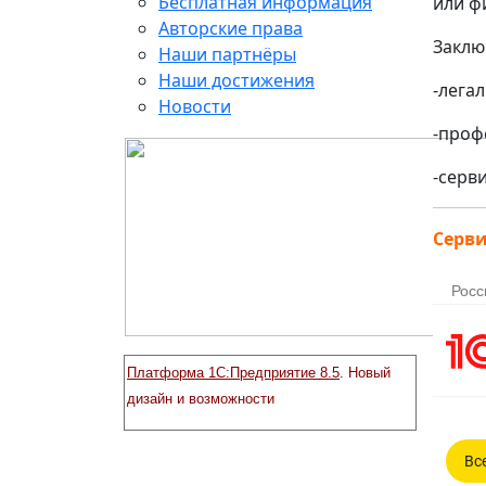
Бесплатная информация
или ф
Авторские права
Заклю
Наши партнёры
Наши достижения
-лега
Новости
-проф
-серв
Серви
Платформа 1С:Предприятие 8.5
. Новый
дизайн и возможности